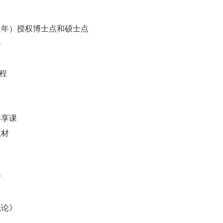
1
年）授
权
博士点和硕士点
科
程
共享课
教材
材
概论》