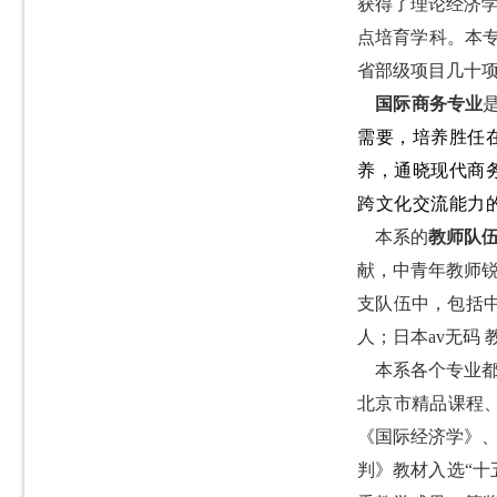
获得了理论经济学
点培育学科。本
省部级项目几十
国际商务专业
需要，培养胜任
养，通晓现代商
跨文化交流能力
本系的
教师队
献，中青年教师锐
支队伍中，包括
人；
日本av无码
本系各个专业都
北京市精品课程、
《国际经济学》、
判》教材入选“十