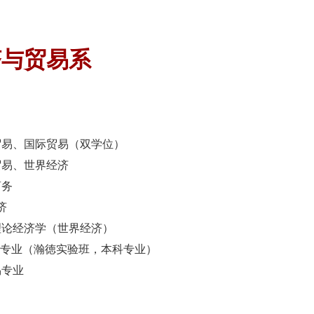
日本
码概况
组织机构
学科科研
师资队伍
国际合作
党建
济与贸易系
贸易、国际贸易（双学位）
贸易、世界经济
商务
济
理论经济学（世界经济）
专业（瀚徳实验班，本科专业）
易专业