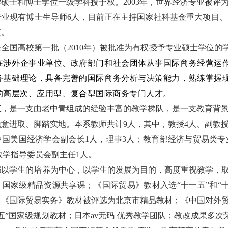
硕士和博士学位一级学科授予权。2003年，世界经济专业被评为
专业现有博士生导师6人，目前正在主持国家社科基金重大项目
项。
是全国高校第一批（
2010
年）被批准为有权授予专业硕士学位的
在涉外企事业单位、政府部门和社会团体从事国际商务经营运
务基础理论，具备完善的国际商务分析与决策能力，熟练掌握
的高层次、应用型、复合型国际商务专门人才。
伍
，是一支由老中青组成的经验丰富的教学梯队，是一支教育背
意进取、脚踏实地。本系教师共计9人，其中，教授4人、副教授
中国美国经济学会副会长
1
人，理事
3
人
；教育部经济与贸易类专
 教学指导委员会副主任
1
人。
以学生的培养为中心，以学生的发展为目的，高度重视教学，
国家级精品资源共享课；《国际贸易》教材入选“十一五”和“
《国际贸易实务》教材被评选为北京市精品教材；《中国对外贸
五”国家级规划教材；
日本av无码 优秀教学团队；
教改成果多次荣