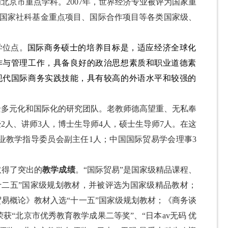
北京市重点学科。2007年，世界经济专业被评为国家重
、国家社科基金重点项目、国际合作项目等各类国家级、
学位点。
国际商务硕士的培养目标是，适应经济全球化
作与管理工作，具备良好的政治思想素质和职业道德素
现代国际商务实践技能，具有较高的外语水平和较强的
景多元化和国际化的研究团队。老教师德高望重、无私奉
2人、讲师3人，博士生导师
4
人，硕士生导师
7
人。
在这
业教学指导委员会副主任
1
人
；中国国际贸易学会理事
3
取得了突出的
教学成绩
。“国际贸易”是国家级精品课程、
十二五”国家级规划教材，并被评选为国家级精品教材；
易概论》教材入选“十一五”国家级规划教材；《商务谈
获“北京市优秀教育教学成果二等奖”、“日本av无码 优