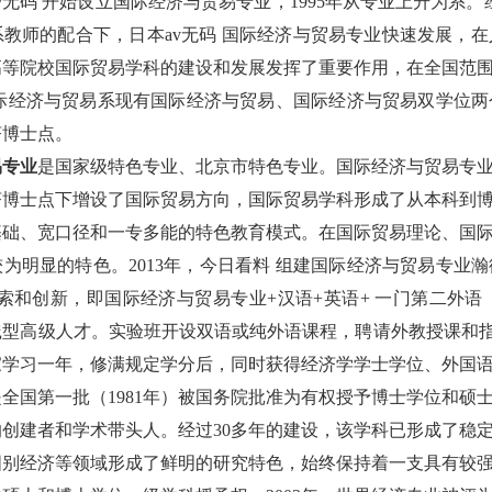
v无码 开始设立国际经济与贸易专业，
1995
年从专业上升为系。经
教师的配合下，日本av无码 国际经济与贸易专业快速发展，
高等院校国际贸易学科的建设和发展发挥了重要作用，在全国范
国际经济与贸易系现有国际经济与贸易、国际
经济与贸易双学位两
济博士点。
专业
是国家级特色专业、北京市特色专业
。
国际经济与贸易专
济博士点下增设了国际贸易方向，国际贸易学科形成了从本科到
基础、宽
口径和一专多能的特色教育模式。在国际贸易理论、国
较为明显的特色。
2013
年，今日看料 组建国际经济与贸易
专业瀚
探索和创新，即国际经济与贸易专业
+
汉语
+
英语
+
一门第二外语
践型高级人才。实验班开设双语或纯外语课程，聘请外教授课和
家学习一年，修满规定学分后，同时获得经济学学士学位、外国
是全国第一批（1981年）被国务院批准为有权授予博士学位和
创建者和学术带头人。经过30多年的建设，该学科已形成了稳
别经济等领域形成了鲜明的研究特色，始终保持着一支具有较强实