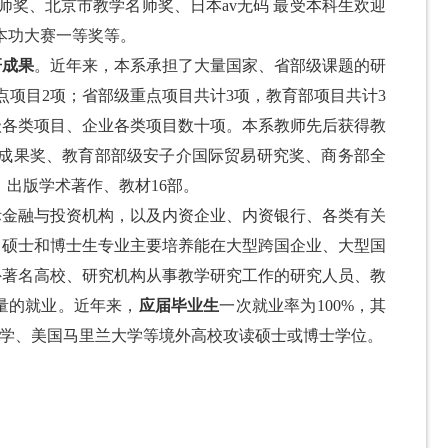
师奖
、
北京市教学名师奖
、日本av无码 最受本科生欢迎
基本功大赛一等奖等。
研成果
。近年来，本系承担了大量国家、省部级课题的研
点项目
2
项；省部级重点项目共计
3
项，教育部项目共计
3
级各类项目、企业各类项目数十项。本系教师先后获得
教
成果奖、教育部部级安子介国际贸易研究奖、商务部全
，出版学术著作、教材
16
部。
金融与投资机构，以及内资企业、内资银行、各类有关
；硕士
和
博士生专业主要培养能在大型跨国企业、大型国
外著名高校、研究机构从事教学研究工作的研究人员、教
量的就业。近年来，
应届毕业生
一次就业率为
100%
，其
学、美国马里兰大学等境外高校攻读
硕士或博士学位。