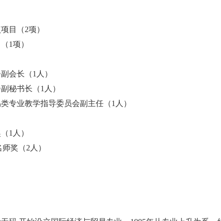
点项目（
2
项）
目（
1
项）
会副会长（
1
人）
会副
秘书长（
1
人）
易类专业教学指导委员会副主任
（
1
人）
奖（
1
人）
名师奖（
2
人）