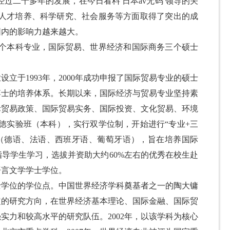
过二十多年的发展，在今日看料 日本av无码 领导的关
在人才培养、科学研究、社会服务等方面取得了突出的成
围内的影响力越来越大。
个本科专业，国际贸易、世界经济和国际商务三个硕士
业设立于
1993
年，
2000
年成功申报了国际贸易专业的硕士
博士的培养体系。
长期以来，国际经济与贸易专业坚持素
际贸易政策、国际贸易实务、国际投资、文化贸易、环境
徳实验班（本科），
实行双
学位制，开始进行“专业
+
三
（德语、法语、西班牙语、葡萄牙语），
旨在培养国际
指导学生学习，选拔并资助大约
60%
左右的优秀在校生赴
语言文学学士学位。
硕士学位的学位点。中国世界经济学科奠基者之一的陶大镛
定的研究方向，在世界经济基本理论、国际金融、国际贸
力和较高水平的研究队伍。2002年，以该学科为核心