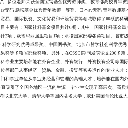
”。多位老师荣获
全国宝钢基金优秀教师奖、教育部高校青年教
av无码 励耘基金优秀青年教师一等奖、日本av无码 青年教师
贸易、国际投资、文化贸易和环境贸易等领域取得了丰硕的
科
项目主要有：国家社科基金项目共计
6
项，其中，国家社科基金重
共计
3
项，欧盟玛丽居里项目
1
项；承接国家部委各类项目、省市
 科学研究优秀成果奖
、中国图书奖、北京市哲学社会科学优秀
成果奖等多项省部级奖项。另外，在
CSSCI
期刊发表论文
200
多篇
科专业主要培养能在外资企业、外资银行、外资投资公司等国际
单位等部门从事经济、贸易、金融、投资等实务运作的专业人才
部门和事业单位从事业务经营和管理的高端人才，培养能在国内
一直吸引了全国各地区一流的生源，毕业生实现了高层次、高质
考取北京大学、清华大学等国内著名大学，或赴美国哥伦比亚大