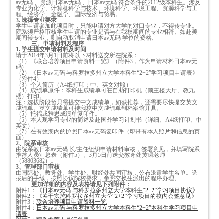
av无码 、资源日本av无码 、日本av无码 符合条件的2012级本科生。涉及
专业为化学、计算机科学与技术、环境科学、环境工程、资源科学与工
程、经济学、金融学、国际经济与贸易。
3.
选择专业要求
学生申请参加此项目时，只能申请对方大学的对口专业，不得转专业。
院系须严格审核学生申请的专业是否与在我校期间的专业相符。如赴美
期间转专业，则自动取消申请日本av无码 学位的资格。
三、申请材料及程序
1.
学生提交申请材料及时间
请于2014年3月1日前将以下材料送交所在院系：
（1）《联合培养项目申请资料一览》（附件3，作为申请材料日本av无
码）
（2）《日本av无码 与科罗拉多州立大学本科生“2+2”学习项目申请表》
（附件4）
（3）个人简历（A4纸打印；中、英文对照）
（4）成绩单原件：本科生成绩单可在自助打印机（前主楼大厅、教九
楼）打印。
注：选拔阶段暂只需提交中文成绩单，如获推荐，还需要尽快提交英文
成绩单。英文成绩单可持我校中文成绩单到档案馆开具。
（5）托福或雅思成绩单复印件。
（6）本人现学习专业的简述及赴国外学习计划书（详细、A4纸打印、中
英文）。
（7）在有效期内的护照日本av无码复印件（即带有本人照片和信息的页
面）
2
、院系审核
由院系教日本av无码 长/主任组织申请材料审核，签署意见，并填写院系
推荐人员汇总表（附件5）。3月5日前送交教务处黄珺老师
（58803682）。
3
、管理部门审核
由国际处、教务处、学生处、财经处共同审核，公布派遣学生名单。选
拔后的手续，按照协议院校要求，参照交换生派出的程序办理。
更加详细的内容及表格请见下列附件：
附件1：
《日本av无码 与科罗拉多州立大学本科生“2+2”学习项目协议》
附件2：
《关于实施科罗拉多州立大学“2+2”学习项目的校内会签意见》
附件3：
联合培养项目申请资料一览
附件4：
日本av无码 与科罗拉多州立大学本科生“2+2”本科生学习项目申
请表