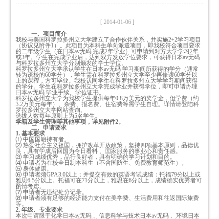
[ 2014-01-06 ]
一、项目简介
我校与美国科罗拉多州立大学建立了合作伙伴关系，并实施2+2学习项目
（协议见附件1）。此项目为本科生单向派遣项目，即我校符合项目要求
的二年级学生（在日本av无码 完成2年学业）可申请到对方大学学习2年
或3年。学生在完成学业后，达到双方发放学位要求，可获得日本av无码
与科罗拉多州立大学分别颁发的学士学位。
科罗拉多州立大学承认学生在日本av无码 学习期间所获得的学分（通常
转为该校的60学分），学生需在科罗拉多州立大学至少再修读60学分以
上的课程，方可毕业。我校认同学生在科罗拉多州立大学学习期间获得
的学分。学生在科罗拉多州立大学完成学业并获得学位，即可申请办理
日本av无码 毕业手续、学位证书。
科罗拉多州立大学为我校学生提供每年0.8万美元的奖学金，但学费（约
3.2万美元每年）、杂费、报名费、住宿费等需学生自理。详情请登陆科
罗拉多州立大学网站查询。
选拔人数每年原则上为5名学生。
学籍及学生管理等其他事项，详见附件2
。
二、申请要求
1.
基本要求
⑴ 中国国籍持有者。
⑵ 热爱社会主义祖国，拥护改革开放政策，坚持四项基本原则，品德优
良，具有学成后回国为今日看料 、国家服务的事业心和责任感。
⑶ 学习成绩优秀，品行良好者，具有明确的学习计划和目的。
⑷ 申请者为在校全日制本科生（不含国防生、免费教育师范生）。
⑸ 身体健康。
⑹ 申请者须GPA3.0以上；并提交有效的英语考试成绩：托福79分以上或
雅思6.5分以上。托福可在71分以上，雅思在6分以上，成绩确实优秀者可
酌情考虑。
⑺ 申请者无违纪处分记录。
⑻ 申请者须有足够的经济能力支付在美学费、生活费用和往返国际旅费
等。
2.
年级、专业要求
本次申请限于化学日本av无码 、信息科学与技术日本av无码 、环境日本