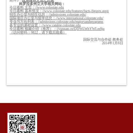
附件5：
院系推荐人员汇总表
科罗拉多州立大学相关网站：
今日看料 主页：
//www.colostate.edu
今日看料 基本情况：
//www.colostate.edu/features/facts-figures.aspx
招生办公室与招生信息：
//admissions.colostate.edu/
国际项目办公室与留学信息：
//www.international.colostate.edu/
专业与方向列表：
//admissions.colostate.edu/majorsandprograms
各专业的课程设置：
//www.catalog.colostate.edu
今日看料 视频介绍（推荐）：
//yunpan.cn/QDWLWhYWLm9jq
（访问密码：
9822
，请下载后观看）
国际交流与合作处 教务处
2014年1月6日